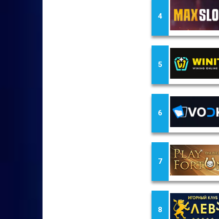
4
5
6
7
8