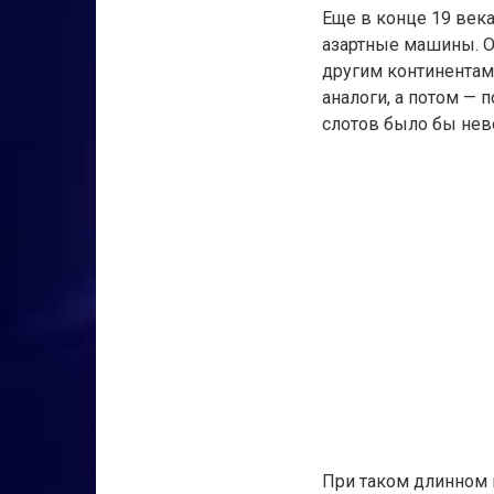
Еще в конце 19 век
азартные машины. О
другим континентам
аналоги, а потом —
слотов было бы нев
При таком длинном 