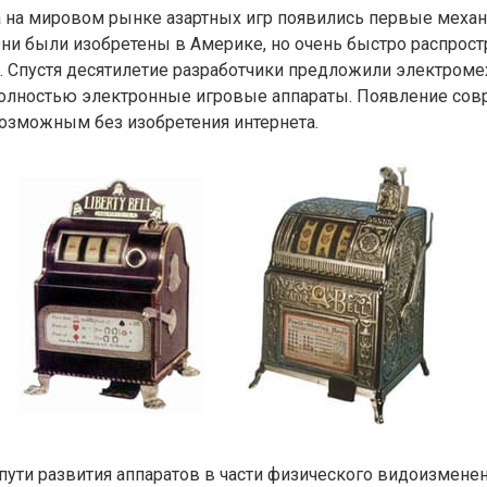
а на мировом рынке азартных игр появились первые меха
ни были изобретены в Америке, но очень быстро распрост
. Спустя десятилетие разработчики предложили электром
 полностью электронные игровые аппараты. Появление со
озможным без изобретения интернета.
пути развития аппаратов в части физического видоизменен