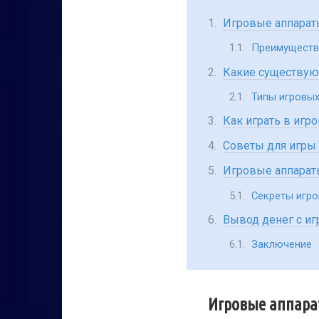
Игровые аппараты
Преимуществ
Какие существую
Типы игровых
Как играть в игр
Советы для игры 
Игровые аппараты
Секреты игро
Вывод денег с иг
Заключение
Игровые аппарат