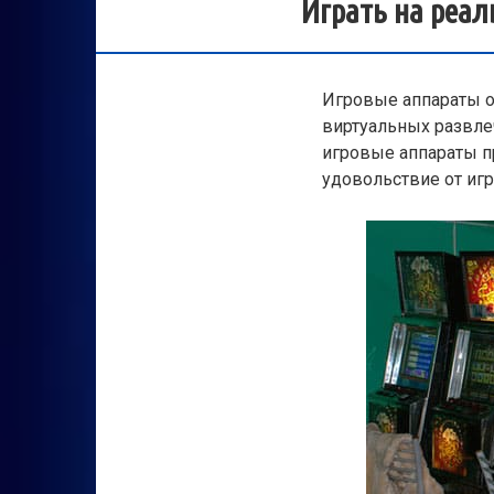
Играть на реал
Игровые аппараты о
виртуальных развле
игровые аппараты п
удовольствие от иг