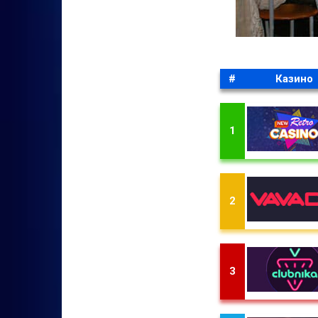
#
Казино
1
2
3