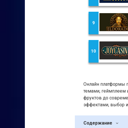
9
10
Онлайн платформы п
темами, геймплеем 
фруктов до соврем
эффектами, выбор и
Содержание