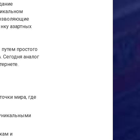
здание
никальном
 позволяющие
ынку азартных
 путем простого
. Сегодня аналог
тернете.
точки мира, где
 уникальными
кам и