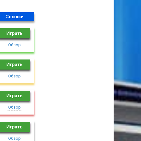
Ссылки
Играть
Обзор
Играть
Обзор
Играть
Обзор
Играть
Обзор