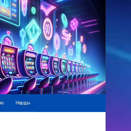
но
Нарды