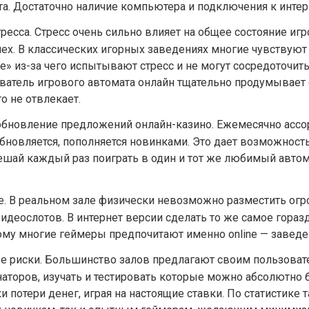
а. Достаточно наличие компьютера и подключения к интер
тресса. Стресс очень сильно влияет на общее состояние игр
ех. В классических игорных заведениях многие чувствуют 
е» из-за чего испытывают стресс и не могут сосредоточить
атель игрового автомата онлайн тщательно продумывает 
то не отвлекает.
обновление предложений онлайн-казино. Ежемесячно ассо
бновляется, пополняется новинками. Это дает возможност
решай каждый раз поиграть в один и тот же любимый автом
е. В реальном зале физически невозможно разместить ог
идеослотов. В интернет версии сделать то же самое гораз
ому многие геймеры предпочитают именно online — заведе
 риски. Большинство залов предлагают своим пользоват
аторов, изучать и тестировать которые можно абсолютно б
и потери денег, играя на настоящие ставки. По статистике т