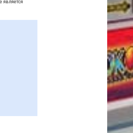
е является