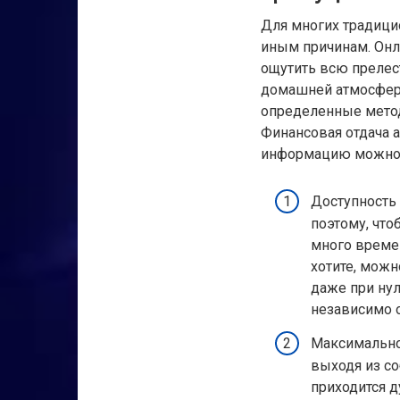
Для многих традици
иным причинам. Он
ощутить всю прелес
домашней атмосфере
определенные метод
Финансовая отдача а
информацию можно 
Доступность 
поэтому, что
много времен
хотите, можн
даже при нул
независимо о
Максимально
выходя из со
приходится д