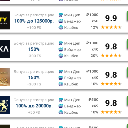
₽1000
Бонус за регистрацию
Мин Деп
9.9
100% до 125000р.
x50
Вейджер
12%
+100 FS
Кэшбек
₽1000
Бонус за регистрацию
Мин Деп
9.8
150%
x40
Вейджер
20%
+300 FS
Кэшбек
₽1000
Бонус за регистрацию
Мин Деп
9.8
150%
x40
Вейджер
10%
+300 FS
Кэшбек
₽500
Бонус за регистрацию
Мин Деп
9.8
100% до 20000р.
x49
Вейджер
10%
+50 FS
Кэшбек
₽500
Бонус за регистрацию
Мин Деп