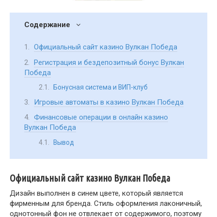
Содержание
Официальный сайт казино Вулкан Победа
Регистрация и бездепозитный бонус Вулкан
Победа
Бонусная система и ВИП-клуб
Игровые автоматы в казино Вулкан Победа
Финансовые операции в онлайн казино
Вулкан Победа
Вывод
Официальный сайт казино Вулкан Победа
Дизайн выполнен в синем цвете, который является
фирменным для бренда. Стиль оформления лаконичный,
однотонный фон не отвлекает от содержимого, поэтому