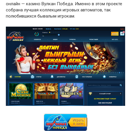
онлайн — казино Вулкан Победа. Именно в этом проекте
собрана лучшая коллекция игровых автоматов, так
полюбившихся бывалым игрокам.