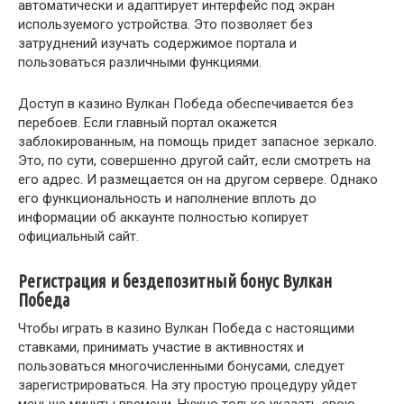
автоматически и адаптирует интерфейс под экран
используемого устройства. Это позволяет без
затруднений изучать содержимое портала и
пользоваться различными функциями.
Доступ в казино Вулкан Победа обеспечивается без
перебоев. Если главный портал окажется
заблокированным, на помощь придет запасное зеркало.
Это, по сути, совершенно другой сайт, если смотреть на
его адрес. И размещается он на другом сервере. Однако
его функциональность и наполнение вплоть до
информации об аккаунте полностью копирует
официальный сайт.
Регистрация и бездепозитный бонус Вулкан
Победа
Чтобы играть в казино Вулкан Победа с настоящими
ставками, принимать участие в активностях и
пользоваться многочисленными бонусами, следует
зарегистрироваться. На эту простую процедуру уйдет
меньше минуты времени. Нужно только указать свою