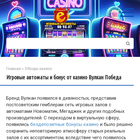
Перейти
к
контенту
Поиск:
Главная
»
Обзоры казино
Игровые автоматы и бонус от казино Вулкан Победа
Бренд Вулкан появился в девяностых, представив
постсоветским гемблерам сеть игровых залов с
автоматами Новоматик, Мегаджек и других подобных
производителей. С переходом в виртуальную сферу,
появились
бездепозитные бонусы казино
и было решено
сохранить неповторимую атмосферу старых реальных
залов с их ассортиментом, вследствие чего появилось