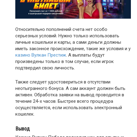
Относительно пополнений счета нет особо
серьезных условий. Нужно только использовать
личные кошельки и карты, а сами деньги должны
иметь законное происхождение, такие же условия и у
казино Вулкан Престиж
. А выплаты будут
произведены только в том случае, если игрок
подтвердил свою личность.
Также следует удостовериться в отсутствии
неотыгранного бонуса. А сам аккаунт должен быть
активен. Обработка заявки на вывод проводится в
течение 24-х часов. Быстрее всего процедура
осуществляется, если использовать электронный
кошелек.
Вывод