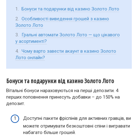
Бонуси та подарунки від казино Золото Лото
Особливості виведення грошей з казино
Золото Лото
Гральнi автомати Золото Лото — що цікавого
у асортименті?
Чому варто завести акаунт в казино Золото
Лото онлайн?
Бонуси та подарунки від казино Золото Лото
Вітальні бонуси нараховуються на перші депозити. 4
перших поповнення принесуть добавки – до 150% на
депозит.
Доступні пакети фріспінів для активних гравців, ви
можете отримувати безкоштовні спіни і вигравати
набагато більше грошей.