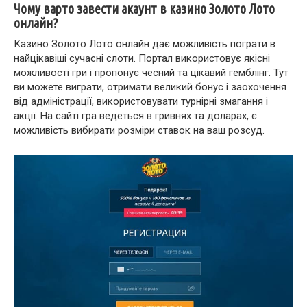
Чому варто завести акаунт в казино Золото Лото
онлайн?
Казино Золото Лото онлайн дає можливість пограти в
найцікавіші сучасні слоти. Портал використовує якісні
можливості гри і пропонує чесний та цікавий гемблінг. Тут
ви можете виграти, отримати великий бонус і заохочення
від адміністрації, використовувати турнірні змагання і
акції. На сайті гра ведеться в гривнях та доларах, є
можливість вибирати розміри ставок на ваш розсуд.