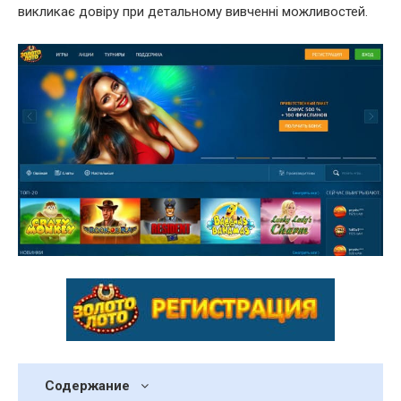
викликає довіру при детальному вивченні можливостей.
Содержание