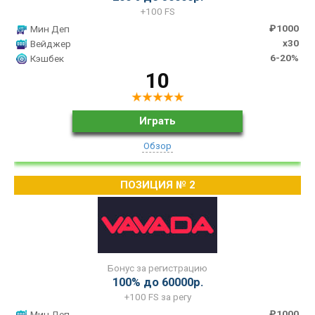
+100 FS
₽1000
Мин Деп
x30
Вейджер
6-20%
Кэшбек
10
Играть
Обзор
2
Бонус за регистрацию
100% до 60000р.
+100 FS за регу
₽1000
Мин Деп