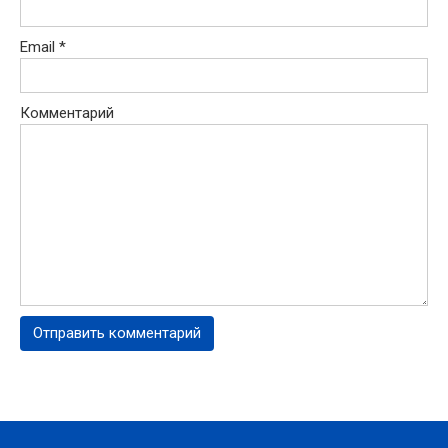
Email
*
Комментарий