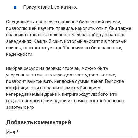
Присутствие Live-казино.
Специалисты проверяют наличие бесплатной версии,
позволяющей изучить правила, накопить опыт. Они также
сравнивают шансы пользователей на победу в разных
заведениях. Каждый сайт, который вносится в топовый
список, соответствует требованиям по безопасности,
надежности.
Выбрав ресурс из первых строчек, можно быть
уверенным в том, что игра доставит удовольствие,
позволит выигрывать неплохие суммы денег. Высокие
коэффициенты по различным комбинациям,
непередаваемый драйв и интрига ждут любого, кто
отдаст предпочтение одной из самых востребованных
азартных игр.
Добавить комментарий
Имя
*