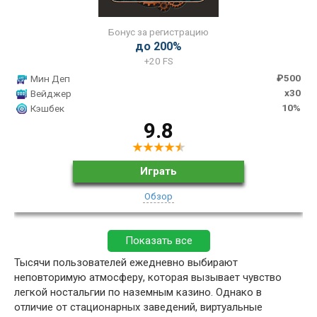
Бонус за регистрацию
до 200%
+20 FS
₽500
Мин Деп
x30
Вейджер
10%
Кэшбек
9.8
Играть
Обзор
Тысячи пользователей ежедневно выбирают
неповторимую атмосферу, которая вызывает чувство
легкой ностальгии по наземным казино. Однако в
отличие от стационарных заведений, виртуальные