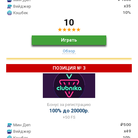
x35
Вейджер
10%
Кэшбек
10
Играть
Обзор
3
Бонус за регистрацию
100% до 20000р.
+50 FS
₽500
Мин Деп
x49
Вейджер
10%
Кэшбек