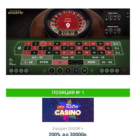
1
Бездеп 5000₽ +
200% до 30000р.