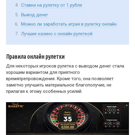
Ставки на рулетку от 1 рубля
Вывод денег
Можно ли заработать играя в рулетку онлайн
Лучшие казино с онлайн рулеткой
Правила онлайн рулетки
Для некоторых игроков рулетка с выводом денег стала
хорошим вариантом для приятного
времяпрепровождения. Кроме того, она позволяет
заметно улучшить материальное благополучие, не
прилагая к этому особенных усилий.