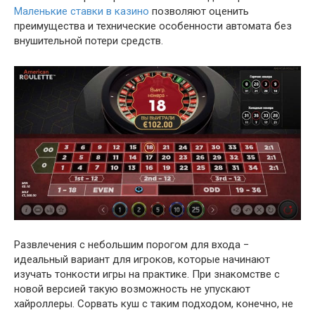
Маленькие ставки в казино
позволяют оценить
преимущества и технические особенности автомата без
внушительной потери средств.
Развлечения с небольшим порогом для входа −
идеальный вариант для игроков, которые начинают
изучать тонкости игры на практике. При знакомстве с
новой версией такую возможность не упускают
хайроллеры. Сорвать куш с таким подходом, конечно, не