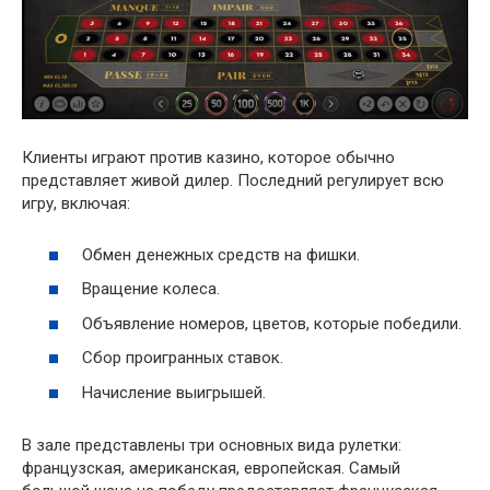
Клиенты играют против казино, которое обычно
представляет живой дилер. Последний регулирует всю
игру, включая:
Обмен денежных средств на фишки.
Вращение колеса.
Объявление номеров, цветов, которые победили.
Сбор проигранных ставок.
Начисление выигрышей.
В зале представлены три основных вида рулетки:
французская, американская, европейская. Самый